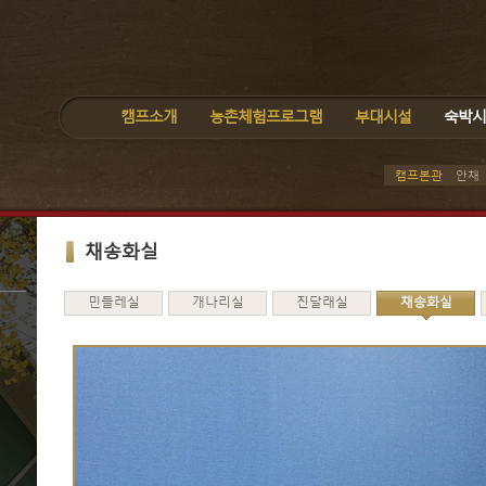
캠프소개
농촌체험프로그램
부대시설
숙박시
캠프본관
안채
채송화실
민들레실
개나리실
진달래실
채송화실