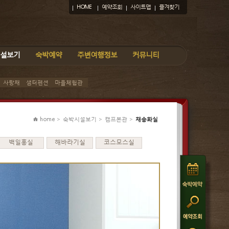
HOME
예약조회
사이트맵
즐겨찾기
설보기
숙박예약
주변여행정보
커뮤니티
사랑채
샘터펜션
마을체험관
home > 숙박시설보기 > 캠프본관 >
채송화실
백일홍실
해바라기실
코스모스실