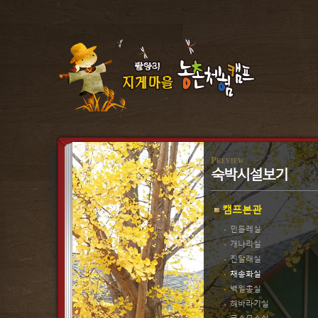
Preview
숙박시설보기
캠프본관
민들레실
개나리실
진달래실
채송화실
백일홍실
해바라기실