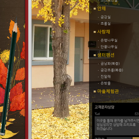
코스모스실
안채
금강실
초롱실
사랑채
은행나무실
단풍나무실
샘터펜션
금낭화(복층)
금강초롱(복층)
진달래
은방울
마을체험관
이곳을 통해 문자를 남겨주시면
성심성의껏 상담해 드리도록
하겠습니다.