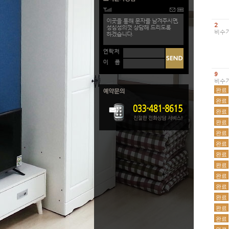
이곳을 통해 문자를 남겨주시면,
2
성심성의껏 상담해 드리도록
비수
하겠습니다.
연락처
이 름
9
비수
완료
완료
완료
완료
완료
완료
완료
완료
완료
완료
완료
완료
완료