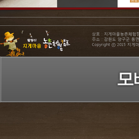
완료
완료
완료
16
비수
완료
상호 : 지게마을농촌체험캠프 전화
완료
주소 : 강원도 양구군 동면 바랑길
Copyright ⓒ 2015 지게마
완료
완료
완료
완료
완료
완료
완료
완료
완료
완료
완료
완료
완료
완료
23