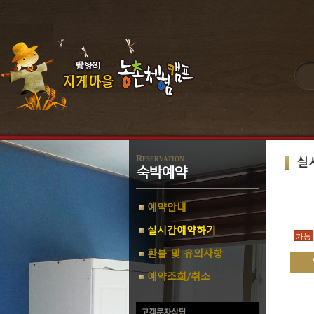
Reservation
실
숙박예약
예약안내
실시간예약하기
가능
환불 및 유의사항
예약조회/취소