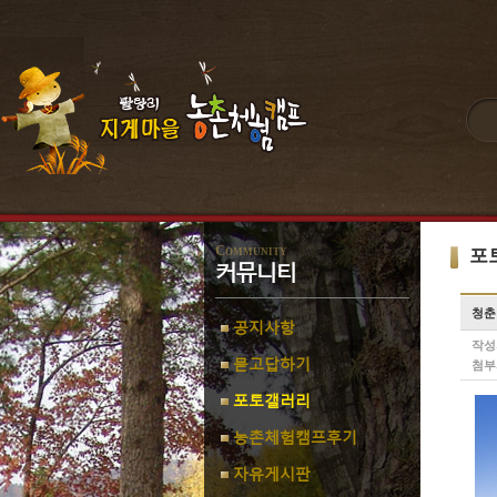
Community
포
커뮤니티
청춘
공지사항
작성
묻고답하기
첨부
포토갤러리
농촌체험캠프후기
자유게시판