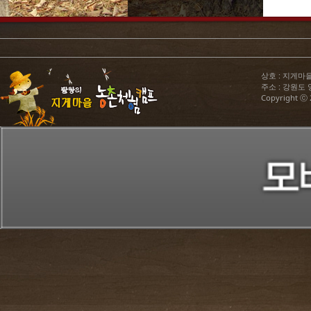
상호 : 지게마을농
주소 : 강원도 양구
Copyright ⓒ
청
201