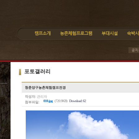
캠프소개
농촌체험프로그램
부대시설
숙박시
공지
포토갤러리
청춘양구농촌체험캠프전경
작성자:
관리자
010.jpg
(720.9KB)
Download: 62
첨부파일: