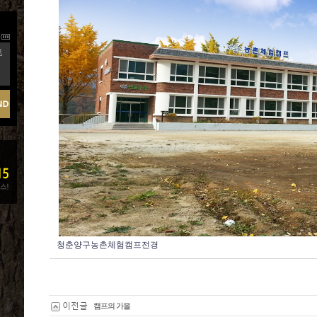
,
청춘양구농촌체험캠프전경
이전글
캠프의 가을