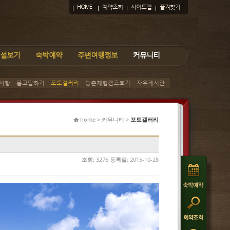
HOME
예약조회
사이트맵
즐겨찾기
설보기
숙박예약
주변여행정보
커뮤니티
사항
묻고답하기
포토갤러리
농촌체험캠프후기
자유게시판
home > 커뮤니티 >
포토갤러리
조회:
3276
등록일:
2015-10-28