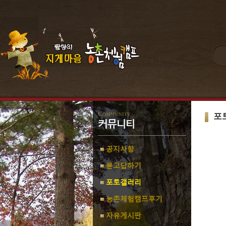
Community
포
커뮤니티
공지사항
묻고답하기
포토갤러리
농촌체험캠프후기
자유게시판