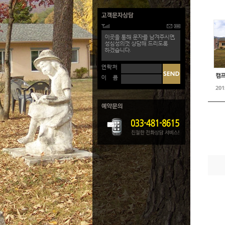
이곳을 통해 문자를 남겨주시면,
성심성의껏 상담해 드리도록
하겠습니다.
연락처
캠프
이 름
201